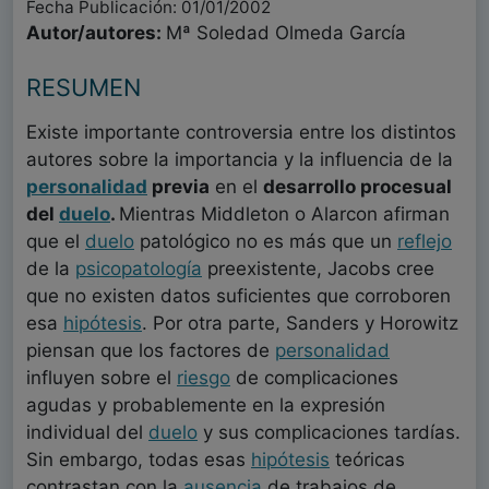
Fecha Publicación: 01/01/2002
Autor/autores:
Mª Soledad Olmeda García
RESUMEN
Existe importante controversia entre los distintos
autores sobre la importancia y la influencia de la
personalidad
previa
en el
desarrollo procesual
del
duelo
.
Mientras Middleton o Alarcon afirman
que el
duelo
patológico no es más que un
reflejo
de la
psicopatología
preexistente, Jacobs cree
que no existen datos suficientes que corroboren
esa
hipótesis
. Por otra parte, Sanders y Horowitz
piensan que los factores de
personalidad
influyen sobre el
riesgo
de complicaciones
agudas y probablemente en la expresión
individual del
duelo
y sus complicaciones tardías.
Sin embargo, todas esas
hipótesis
teóricas
contrastan con la
ausencia
de trabajos de