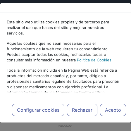
Este sitio web utiliza cookies propias y de terceros para
analizar el uso que haces del sitio y mejorar nuestros
servicios.
Aquellas cookies que no sean necesarias para el
funcionamiento de la web requieren tu consentimiento.
Puedes aceptar todas las cookies, rechazarlas todas o
consultar más información en nuestra
Política de Cookies.
Toda la información incluida en la Página Web está referida a
productos del mercado español y, por tanto, dirigida a
profesionales sanitarios legalmente facultados para prescribir
o dispensar medicamentos con ejercicio profesional. La
información técnica de los fármacos se facilita a título
meramente informativo, siendo responsabilidad de los
profesionales facultados prescribir medicamentos y decidir, en
cada caso concreto, el tratamiento más adecuado a las
Configurar cookies
Rechazar
Acepto
necesidades del paciente.
PUBLICIDAD