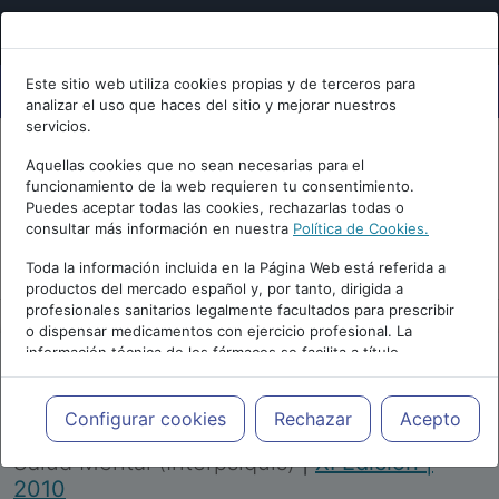
Este sitio web utiliza cookies propias y de terceros para
analizar el uso que haces del sitio y mejorar nuestros
servicios.
Aquellas cookies que no sean necesarias para el
funcionamiento de la web requieren tu consentimiento.
Puedes aceptar todas las cookies, rechazarlas todas o
consultar más información en nuestra
Política de Cookies.
PUBLICIDAD
Toda la información incluida en la Página Web está referida a
productos del mercado español y, por tanto, dirigida a
profesionales sanitarios legalmente facultados para prescribir
o dispensar medicamentos con ejercicio profesional. La
información técnica de los fármacos se facilita a título
meramente informativo, siendo responsabilidad de los
profesionales facultados prescribir medicamentos y decidir, en
Repositorio de Artículos
|
Congreso Virtual
cada caso concreto, el tratamiento más adecuado a las
Configurar cookies
Rechazar
Acepto
Internacional de Psiquiatría, Psicología y
necesidades del paciente.
Salud Mental (Interpsiquis)
|
XI Edición |
2010