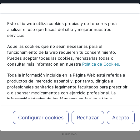
Este sitio web utiliza cookies propias y de terceros para
analizar el uso que haces del sitio y mejorar nuestros
servicios.
Aquellas cookies que no sean necesarias para el
funcionamiento de la web requieren tu consentimiento.
Puedes aceptar todas las cookies, rechazarlas todas o
consultar más información en nuestra
Política de Cookies.
Toda la información incluida en la Página Web está referida a
productos del mercado español y, por tanto, dirigida a
profesionales sanitarios legalmente facultados para prescribir
o dispensar medicamentos con ejercicio profesional. La
información técnica de los fármacos se facilita a título
meramente informativo, siendo responsabilidad de los
profesionales facultados prescribir medicamentos y decidir, en
cada caso concreto, el tratamiento más adecuado a las
Configurar cookies
Rechazar
Acepto
necesidades del paciente.
PUBLICIDAD