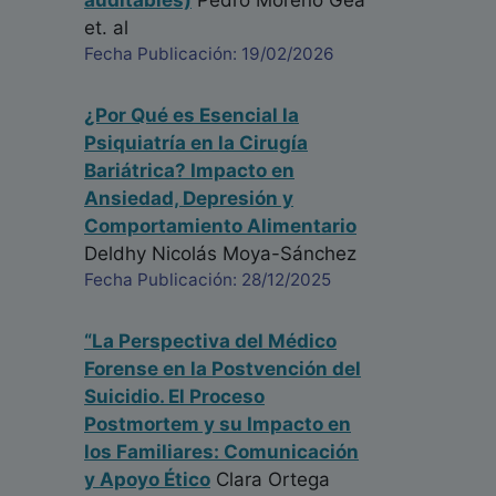
auditables)
Pedro Moreno Gea
et. al
Fecha Publicación: 19/02/2026
¿Por Qué es Esencial la
Psiquiatría en la Cirugía
Bariátrica? Impacto en
Ansiedad, Depresión y
Comportamiento Alimentario
Deldhy Nicolás Moya-Sánchez
Fecha Publicación: 28/12/2025
“La Perspectiva del Médico
Forense en la Postvención del
Suicidio. El Proceso
Postmortem y su Impacto en
los Familiares: Comunicación
y Apoyo Ético
Clara Ortega