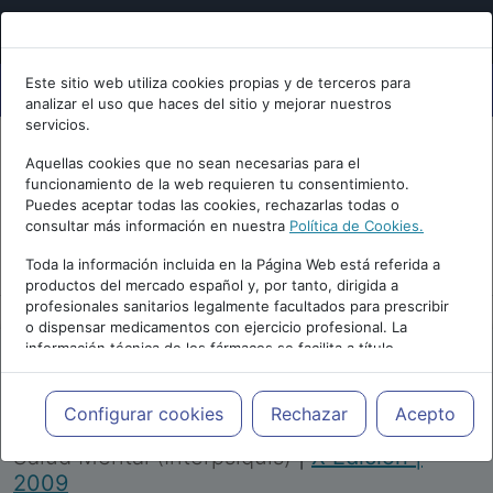
Este sitio web utiliza cookies propias y de terceros para
analizar el uso que haces del sitio y mejorar nuestros
servicios.
Aquellas cookies que no sean necesarias para el
funcionamiento de la web requieren tu consentimiento.
Puedes aceptar todas las cookies, rechazarlas todas o
consultar más información en nuestra
Política de Cookies.
PUBLICIDAD
Toda la información incluida en la Página Web está referida a
productos del mercado español y, por tanto, dirigida a
profesionales sanitarios legalmente facultados para prescribir
o dispensar medicamentos con ejercicio profesional. La
información técnica de los fármacos se facilita a título
meramente informativo, siendo responsabilidad de los
profesionales facultados prescribir medicamentos y decidir, en
Repositorio de Artículos
|
Congreso Virtual
cada caso concreto, el tratamiento más adecuado a las
Configurar cookies
Rechazar
Acepto
Internacional de Psiquiatría, Psicología y
necesidades del paciente.
Salud Mental (Interpsiquis)
|
X Edición |
2009