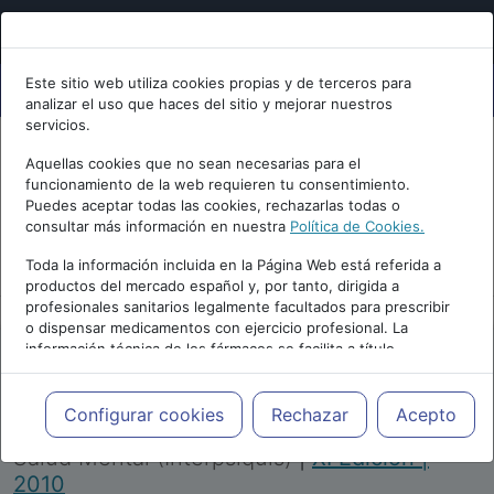
Este sitio web utiliza cookies propias y de terceros para
analizar el uso que haces del sitio y mejorar nuestros
servicios.
Aquellas cookies que no sean necesarias para el
funcionamiento de la web requieren tu consentimiento.
Puedes aceptar todas las cookies, rechazarlas todas o
consultar más información en nuestra
Política de Cookies.
PUBLICIDAD
Toda la información incluida en la Página Web está referida a
productos del mercado español y, por tanto, dirigida a
profesionales sanitarios legalmente facultados para prescribir
o dispensar medicamentos con ejercicio profesional. La
información técnica de los fármacos se facilita a título
meramente informativo, siendo responsabilidad de los
profesionales facultados prescribir medicamentos y decidir, en
Repositorio de Artículos
|
Congreso Virtual
cada caso concreto, el tratamiento más adecuado a las
Configurar cookies
Rechazar
Acepto
Internacional de Psiquiatría, Psicología y
necesidades del paciente.
Salud Mental (Interpsiquis)
|
XI Edición |
2010