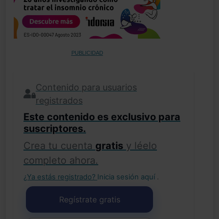
PUBLICIDAD
Contenido para usuarios
registrados
Este contenido es exclusivo para
suscriptores.
Crea tu cuenta
gratis
y léelo
completo ahora.
¿Ya estás registrado?
Inicia sesión aquí
.
Regístrate gratis