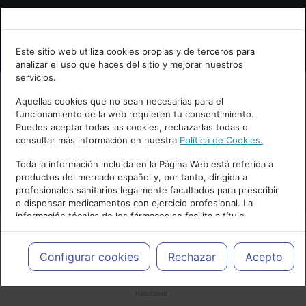
Bienvenid@ a psiquiatria.com
Este sitio web utiliza cookies propias y de terceros para
analizar el uso que haces del sitio y mejorar nuestros
Escribe tu Email
servicios.
Aquellas cookies que no sean necesarias para el
funcionamiento de la web requieren tu consentimiento.
Accede o regístrate con tu email.
Puedes aceptar todas las cookies, rechazarlas todas o
consultar más información en nuestra
Política de Cookies.
Toda la información incluida en la Página Web está referida a
productos del mercado español y, por tanto, dirigida a
Cancelar
profesionales sanitarios legalmente facultados para prescribir
o dispensar medicamentos con ejercicio profesional. La
información técnica de los fármacos se facilita a título
meramente informativo, siendo responsabilidad de los
profesionales facultados prescribir medicamentos y decidir, en
cada caso concreto, el tratamiento más adecuado a las
Configurar cookies
Rechazar
Acepto
necesidades del paciente.
PUBLICIDAD