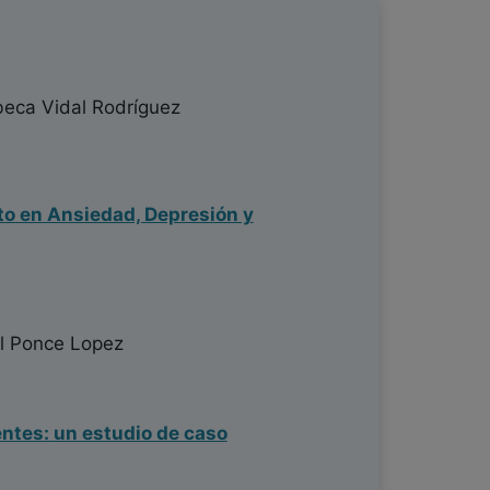
eca Vidal Rodríguez
cto en Ansiedad, Depresión y
l Ponce Lopez
ntes: un estudio de caso