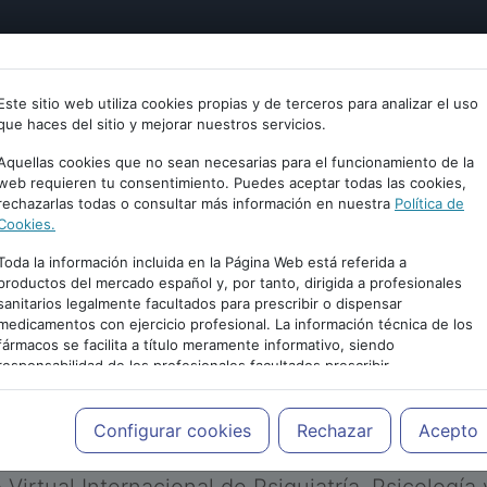
tría
Psicología
Neurociencia
Bienestar
Congreso
Este sitio web utiliza cookies propias y de terceros para analizar el uso
que haces del sitio y mejorar nuestros servicios.
Aquellas cookies que no sean necesarias para el funcionamiento de la
web requieren tu consentimiento. Puedes aceptar todas las cookies,
rechazarlas todas o consultar más información en nuestra
Política de
Cookies.
Toda la información incluida en la Página Web está referida a
productos del mercado español y, por tanto, dirigida a profesionales
sanitarios legalmente facultados para prescribir o dispensar
medicamentos con ejercicio profesional. La información técnica de los
PUBLICIDAD
fármacos se facilita a título meramente informativo, siendo
responsabilidad de los profesionales facultados prescribir
medicamentos y decidir, en cada caso concreto, el tratamiento más
adecuado a las necesidades del paciente.
Configurar cookies
Rechazar
Acepto