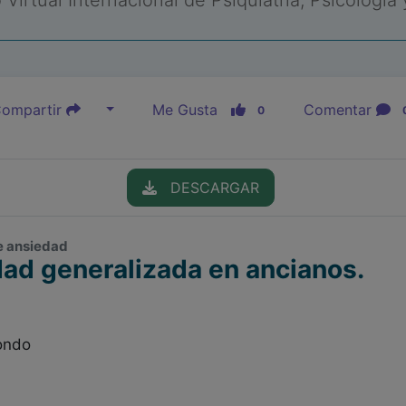
Virtual Internacional de Psiquiatría, Psicología
ompartir
Me Gusta
Comentar
0
DESCARGAR
de ansiedad
dad generalizada en ancianos.
ondo