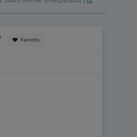
 y Salud Mental (Interpsiquis)
|
IV
0
Favorito