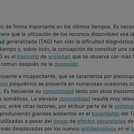
do de forma importante en los últimos tiempos. Es nec
era que la utilización de los recursos disponibles sea la
ad
generalizada (TAG) han sido la dificultad diagnóstica
l tiempo y, sobre todo, la concepción de constituir una 
AG es el
trastorno
de
ansiedad
que se observa con más 
s común después de la
depresión
.
ecuente e incapacitante, que se caracteriza por preocu
orno
psiquiátrico se presenta en numerosas ocasiones c
a
. Es frecuente su
comorbilidad
tanto con otros trastor
s somáticas. La elevada
comorbilidad
resulta muy relev
o, entre otras razones, por atribuir parte de la
sintoma
án produciendo grandes adelantos en el
tratamiento
del TA
utilizadas a pesar del
riesgo
de
efectos secundarios
de 
z más desplazadas por los nuevos
antidepresivos
en el
t