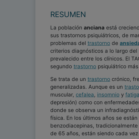
RESUMEN
La población
anciana
está crecien
sus trastornos psiquiátricos, de man
problemas del
trastorno
de
ansied
criterios diagnósticos a lo largo de
prevalecido entre los clínicos. El T
segundo
trastorno
psiquiátrico má
Se trata de un
trastorno
crónico, fr
generalizadas. Aunque es un
trast
muscular,
cefalea
,
insomnio
y
fatig
depresión) como con enfermedade
donde se observa un infradiagnóstic
física. En los últimos años se est
benzodiacepinas, tradicionalmente 
de 65 años, están siendo cada ve