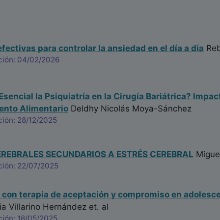
fectivas para controlar la ansiedad en el día a día
Reb
ción: 04/02/2026
Esencial la Psiquiatría en la Cirugía Bariátrica? Impa
nto Alimentario
Deldhy Nicolás Moya-Sánchez
ción: 28/12/2025
REBRALES SECUNDARIOS A ESTRÉS CEREBRAL
Migue
ción: 22/07/2025
 con terapia de aceptación y compromiso en adolesce
cia Villarino Hernández
et. al
ción: 18/05/2025