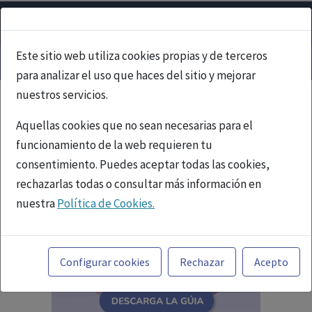
Este sitio web utiliza cookies propias y de terceros
para analizar el uso que haces del sitio y mejorar
nuestros servicios.
Aquellas cookies que no sean necesarias para el
funcionamiento de la web requieren tu
consentimiento. Puedes aceptar todas las cookies,
rechazarlas todas o consultar más información en
nuestra
Política de Cookies.
Toda la información incluida en la Página Web está
referida a productos del mercado español y, por
Configurar cookies
Rechazar
Acepto
tanto, dirigida a profesionales sanitarios legalmente
facultados para prescribir o dispensar medicamentos