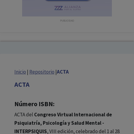
con ejercicio profesional. La información técnica de los
fármacos se facilita a título meramente informativo,
siendo responsabilidad de los profesionales
PUBLICIDAD
facultados prescribir medicamentos y decidir, en cada
caso concreto, el tratamiento más adecuado a las
necesidades del paciente.
Inicio
|
Repositorio
|
ACTA
ACTA
Número ISBN:
ACTA del
Congreso Virtual Internacional de
Psiquiatría, Psicología y Salud Mental -
INTERPSIQUIS
, VIII edición, celebrado del 1 al 28