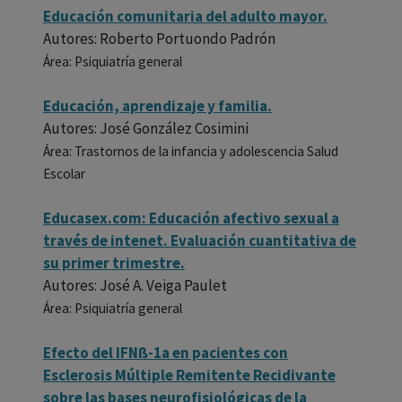
Educación comunitaria del adulto mayor.
Autores: Roberto Portuondo Padrón
Área: Psiquiatría general
Educación, aprendizaje y familia.
Autores: José González Cosimini
Área: Trastornos de la infancia y adolescencia Salud
Escolar
Educasex.com: Educación afectivo sexual a
través de intenet. Evaluación cuantitativa de
su primer trimestre.
Autores: José A. Veiga Paulet
Área: Psiquiatría general
Efecto del IFNß-1a en pacientes con
Esclerosis Múltiple Remitente Recidivante
sobre las bases neurofisiológicas de la