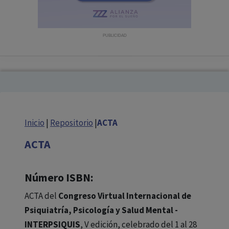
con ejercicio profesional. La información técnica de los
fármacos se facilita a título meramente informativo,
siendo responsabilidad de los profesionales
PUBLICIDAD
facultados prescribir medicamentos y decidir, en cada
caso concreto, el tratamiento más adecuado a las
necesidades del paciente.
Inicio
|
Repositorio
|
ACTA
ACTA
Número ISBN:
ACTA del
Congreso Virtual Internacional de
Psiquiatría, Psicología y Salud Mental -
INTERPSIQUIS
, V edición, celebrado del 1 al 28