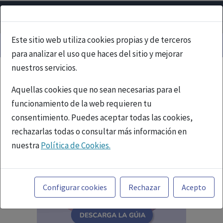
Este sitio web utiliza cookies propias y de terceros
para analizar el uso que haces del sitio y mejorar
nuestros servicios.
Aquellas cookies que no sean necesarias para el
funcionamiento de la web requieren tu
consentimiento. Puedes aceptar todas las cookies,
rechazarlas todas o consultar más información en
nuestra
Política de Cookies.
Toda la información incluida en la Página Web está
referida a productos del mercado español y, por
Configurar cookies
Rechazar
Acepto
tanto, dirigida a profesionales sanitarios legalmente
facultados para prescribir o dispensar medicamentos